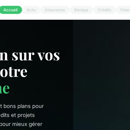
Accueil
Actu
Assurance
Banque
Crédits
Fina
n sur vos
votre
ne
t bons plans pour
its et projets
pour mieux gérer