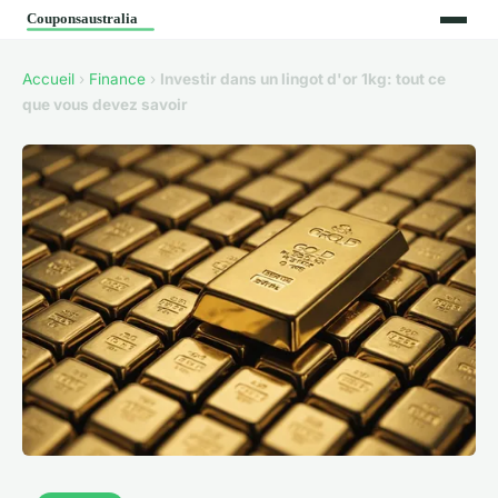
Accueil
›
Finance
›
Investir dans un lingot d'or 1kg: tout ce
que vous devez savoir