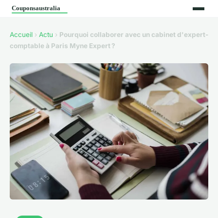
Accueil
›
Actu
›
Pourquoi collaborer avec un cabinet d'expert-
comptable à Paris Myne Expert ?