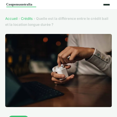
Accueil
›
Crédits
›
Quelle est la différence entre le crédit bail
et la location longue durée ?