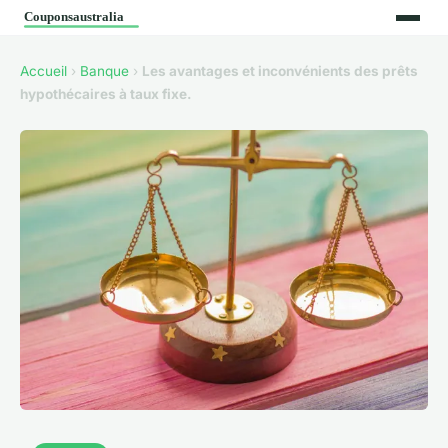
Accueil
›
Banque
›
Les avantages et inconvénients des prêts
hypothécaires à taux fixe.