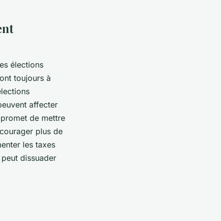
ent
es élections
sont toujours à
lections
 peuvent affecter
u promet de mettre
ncourager plus de
menter les taxes
a peut dissuader