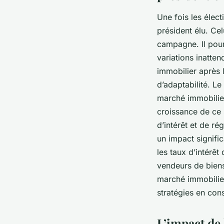
Une fois les élec
président élu. Ce
campagne. Il pour
variations inatte
immobilier après l
d’adaptabilité. L
marché immobilier 
croissance de ce 
d’intérêt et de r
un impact signific
les taux d’intérê
vendeurs de biens
marché immobilier 
stratégies en co
L’impact de 