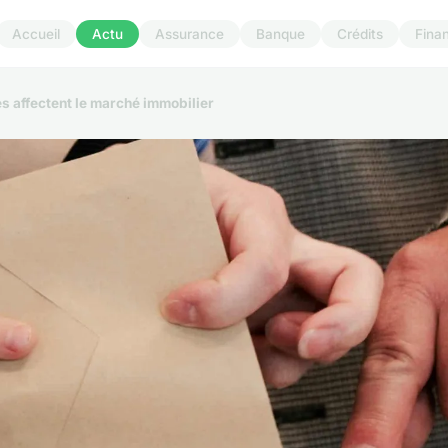
Accueil
Actu
Assurance
Banque
Crédits
Fina
s affectent le marché immobilier