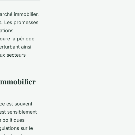
marché immobilier.
és. Les promesses
ations
toure la période
rturbant ainsi
ux secteurs
 immobilier
nce est souvent
 est sensiblement
 politiques
gulations sur le