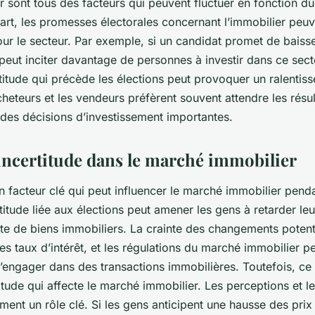
 sont tous des facteurs qui peuvent fluctuer en fonction du
part, les promesses électorales concernant l’immobilier peuv
our le secteur. Par exemple, si un candidat promet de baisse
 peut inciter davantage de personnes à investir dans ce secte
rtitude qui précède les élections peut provoquer un ralenti
heteurs et les vendeurs préfèrent souvent attendre les résul
des décisions d’investissement importantes.
’incertitude dans le marché immobilier
 un facteur clé qui peut influencer le marché immobilier pen
rtitude liée aux élections peut amener les gens à retarder le
te de biens immobiliers. La crainte des changements potent
 les taux d’intérêt, et les régulations du marché immobilier p
s’engager dans des transactions immobilières. Toutefois, ce 
itude qui affecte le marché immobilier. Les perceptions et l
ment un rôle clé. Si les gens anticipent une hausse des prix