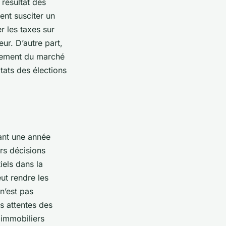
 résultat des
ent susciter un
r les taxes sur
ur. D’autre part,
ssement du marché
tats des élections
dant une année
urs décisions
iels dans la
eut rendre les
n’est pas
es attentes des
 immobiliers