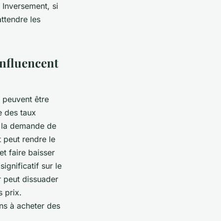
. Inversement, si
attendre les
influencent
i peuvent être
e des taux
er la demande de
t peut rendre le
t faire baisser
gnificatif sur le
r peut dissuader
 prix.
ns à acheter des