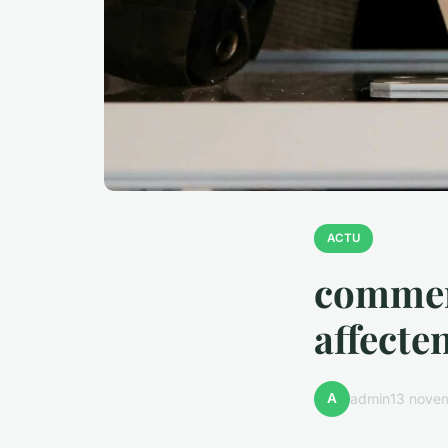
ACTU
comment
affecte
A
admin
13 nove