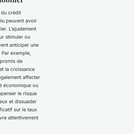
 du crédit
élu peuvent avoir
ier. L’ajustement
ur stimuler ou
vent anticiper une
. Par exemple,
 promis de
et la croissance
également affecter
lité économique ou
mpenser le risque
teux et dissuader
icatif sur le taux
ivre attentivement