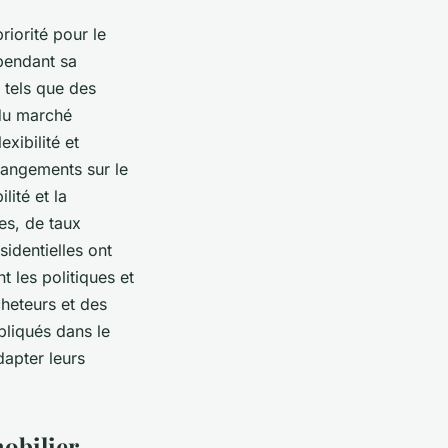
riorité pour le
 pendant sa
 tels que des
 du marché
xibilité et
hangements sur le
lité et la
es, de taux
sidentielles ont
t les politiques et
cheteurs et des
pliqués dans le
dapter leurs
mobilier