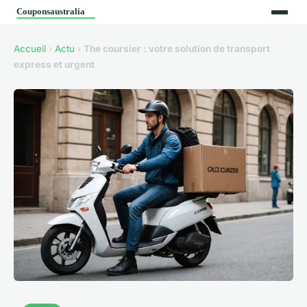
Accueil
›
Actu
›
The coursier : votre solution de transport
express et urgent