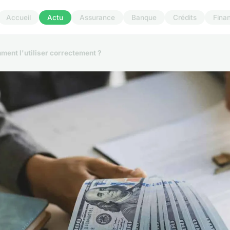
Accueil
Actu
Assurance
Banque
Crédits
Fina
mment l'utiliser correctement ?