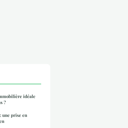
mmobilière idéale
s ?
 : une prise en
ien