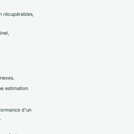
on récupérables,
inel,
nnexes.
ne estimation
rformance d'un
.