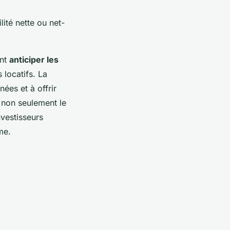
lité nette ou net-
ent
anticiper les
 locatifs. La
ées et à offrir
 non seulement le
nvestisseurs
me.