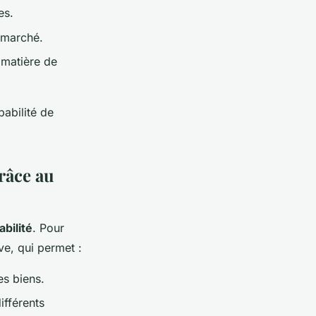
es.
u marché.
 matière de
babilité de
grâce au
bilité
. Pour
ive, qui permet :
es biens.
fférents