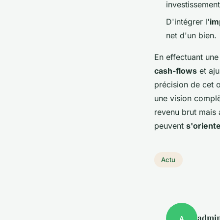
investissement
D'intégrer l'
im
net d'un bien.
En effectuant une 
cash-flows
et aju
précision de cet o
une vision complè
revenu brut mais a
peuvent
s'orient
Actu
admi
A