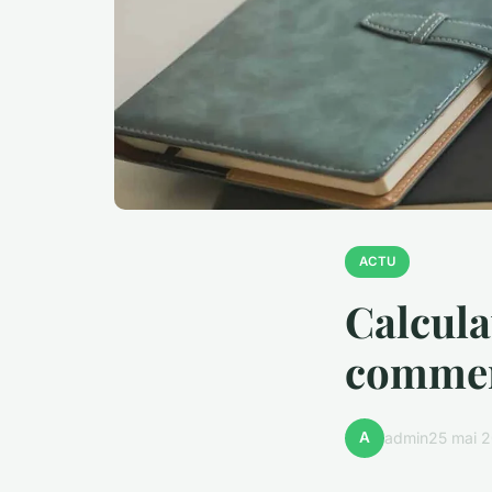
ACTU
Calculat
comment
A
admin
25 mai 