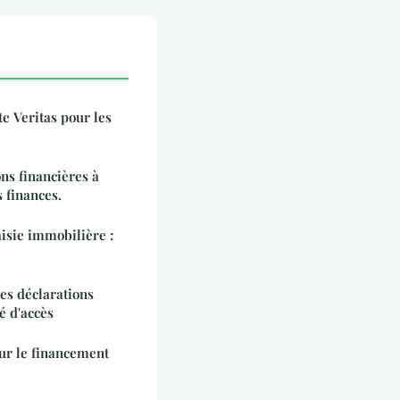
te Veritas pour les
ns financières à
 finances.
isie immobilière :
es déclarations
té d'accès
ur le financement