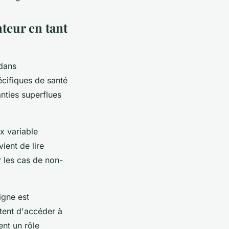
teur en tant
dans
écifiques de santé
anties superflues
x variable
ient de lire
r les cas de non-
igne est
ttent d'accéder à
ent un rôle