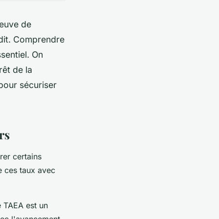
reuve de
édit. Comprendre
sentiel. On
rêt de la
pour sécuriser
rs
rer certains
de ces taux avec
e TAEA est un
vec l'avancement