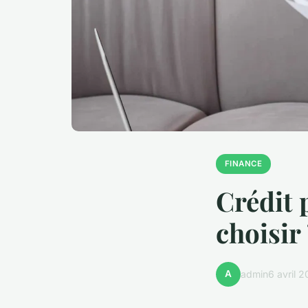
FINANCE
Crédit 
choisir
A
admin
6 avril 