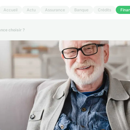
Accueil
Actu
Assurance
Banque
Crédits
Fina
ance choisir ?