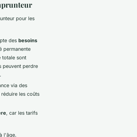
emprunteur
unteur pour les
mpte des
besoins
ité permanente
e totale sont
es peuvent perdre
.
ance via des
 réduire les coûts
ère
, car les tarifs
à l'âge.