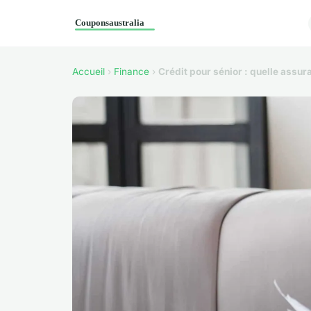
Accueil
›
Finance
›
Crédit pour sénior : quelle assur