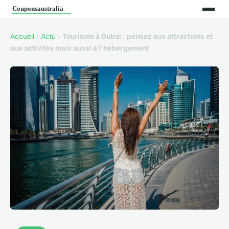
Accueil
›
Actu
›
Tourisme à Dubaï : pensez aux attractions et
aux activités mais aussi à l'hébergement