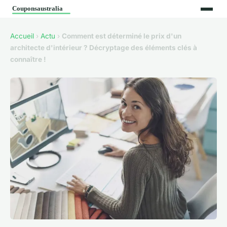
Accueil
›
Actu
›
Comment est déterminé le prix d'un
architecte d'intérieur ? Décryptage des éléments clés à
connaître !